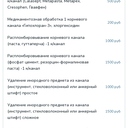
к/канал (Calasept, Metapasta, Metapex,
500 руб
Cresophen, Гваяфен)
Медикаментозная обработка 1 корневого
200 руб
канала «Гипохлоран-3», хлоргексидин
Распломбировывание корневого канала
1000 руб
(паста, гуттаперча) -1 к/канал
Распломбировывание корневого канала
(фосфат цемент, резорцин-формалиновая
1500 руб
паста) -1 к/канал
Удаление инородного предмета из канала
(инструмент, стекловолоконный или анкерный
1000 руб
штифт) простое
Удаление инородного предмета из канала
(инструмент, стекловолоконный или анкерный
1500 руб
штифт) сложное