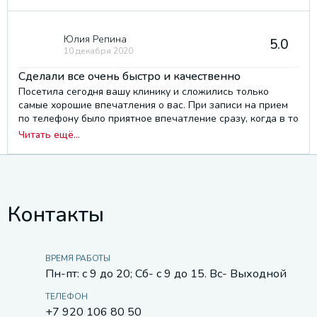
без огромной щели. Цены очень приемлемые, персонал
доброжелательный, никогда здесь не будут навяливать
делать то, что не нужно, как это любят делать в других
Юлия Репина
5.0
клиниках. Екатерину Петровну всем рекомендую, как
10 декабря 2020
взрослым, так и детям!!!
Сделали все очень быстро и качественно
Посетила сегодня вашу клинику и сложились только
самые хорошие впечатления о вас. При записи на прием
по телефону было приятное впечатление сразу, когда в то
же время до вас я обращалась в другие клиники и по
Читать ещё...
телефону сразу чувствовалось какое-то раздражение со
стороны сотрудника. В самой клинике очень приветливый
персонал, сразу пропали какие-то страхи и тд. Сделали
все очень быстро и качественно. И одно из самых
приятных - это конечно же цены, которые значительно
Контакты
ниже, чем в других местах. Очень советую и в
дальнейшем буду обращаться только сюда)
ВРЕМЯ РАБОТЫ
Пн-пт: с 9 до 20; Сб- с 9 до 15. Вс- Выходной
ТЕЛЕФОН
+7 920 106 80 50