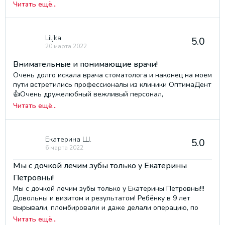
для меня , спасибо вам огромное. Гигиенист, очень крутой,
Читать ещё...
безумно понравилось как сделали чистку. Вам
процветания 😍Мазурина М Вф
Liljka
5.0
20 марта 2022
Внимательные и понимающие врачи!
Очень долго искала врача стоматолога и наконец на моем
пути встретились профессионалы из клиники ОптимаДент
👍Очень дружелюбный вежливый персонал,
внимательные и понимающие врачи! Быстро записали на
Читать ещё...
прием, приняли вовремя и отлично, безболезненно и
четко оказали помощь! Евгений Владимирович и
Владимир Игоревич, спасиииииииибо!
Екатерина Ш.
5.0
6 марта 2022
Мы с дочкой лечим зубы только у Екатерины
Петровны!
Мы с дочкой лечим зубы только у Екатерины Петровны!!!
Довольны и визитом и результатом! Ребёнку в 9 лет
вырывали, пломбировали и даже делали операцию, по
удалению узбечки между зубов. Теперь зубки ровные и
Читать ещё...