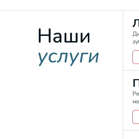
Л
Наши
Ди
зу
услуги
Ре
мо