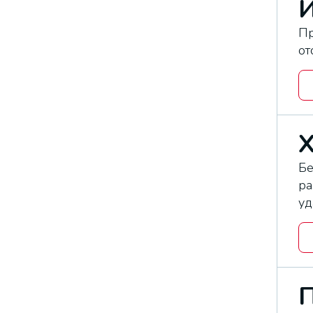
Пр
от
Бе
ра
уд