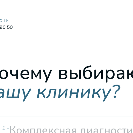
МОЩЬ
 80 50
очему выбира
ашу клинику?
Комплексная диагност
- 1 -