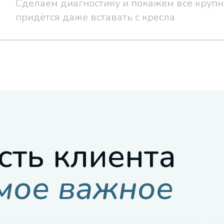
Сделаем диагностику и покажем всё крупн
придётся даже вставать с кресла
сть клиента
амое важное