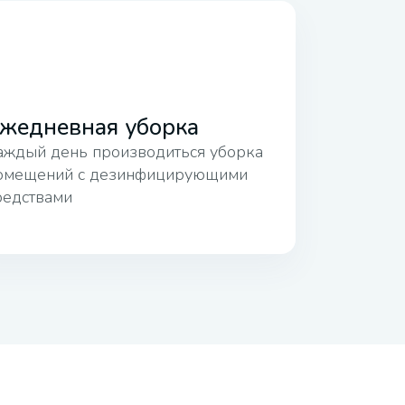
жедневная уборка
аждый день производиться уборка
омещений с дезинфицирующими
редствами