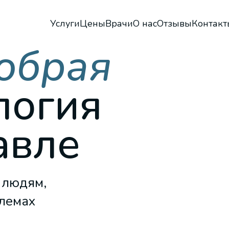
Услуги
Цены
Врачи
О нас
Отзывы
Контакт
обрая
логия
авле
 людям,
блемах